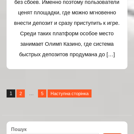
без сбоев. Именно поэтому пользователи
ценят площадки, где можно мгновенно
внести депозит и сразу приступить к игре.
Среди таких платформ особое место
занимает Олимп Казино, где система
быстрых депозитов продумана до […]
Навігація
1
2
…
5
Наступна сторінка
записів
Сторінка
Сторінка
Сторінка
Пошук