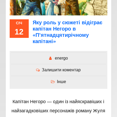
Яку роль у сюжеті відіграє
СІЧ
капітан Негоро в
12
«П’ятнадцятирічному
капітані»
energo
Залишити коментар
Інше
Капітан Негоро — один із найяскравіших і
найзагадковіших персонажів роману Жуля