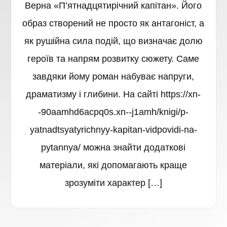
Верна «П’ятнадцятирічний капітан». Його
образ створений не просто як антагоніст, а
як рушійна сила подій, що визначає долю
героїв та напрям розвитку сюжету. Саме
завдяки йому роман набуває напруги,
драматизму і глибини. На сайті https://xn-
-90aamhd6acpq0s.xn--j1amh/knigi/p-
yatnadtsyatyrichnyy-kapitan-vidpovidi-na-
pytannya/ можна знайти додаткові
матеріали, які допомагають краще
зрозуміти характер […]