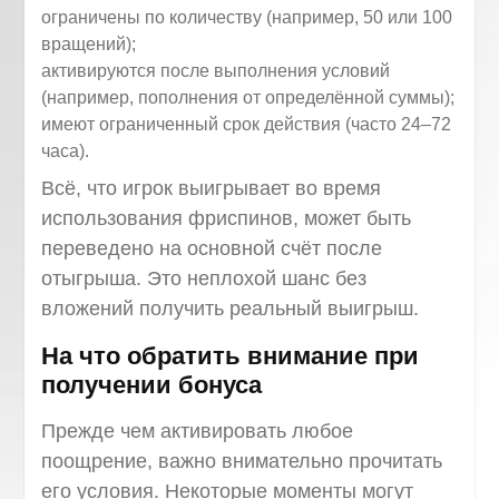
ограничены по количеству (например, 50 или 100
вращений);
активируются после выполнения условий
(например, пополнения от определённой суммы);
имеют ограниченный срок действия (часто 24–72
часа).
Всё, что игрок выигрывает во время
использования фриспинов, может быть
переведено на основной счёт после
отыгрыша. Это неплохой шанс без
вложений получить реальный выигрыш.
На что обратить внимание при
получении бонуса
Прежде чем активировать любое
поощрение, важно внимательно прочитать
его условия. Некоторые моменты могут