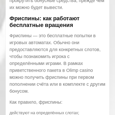
прокрутить бонусные средства, прежде чем
их можно будет вывести.
Фриспины: как работают
бесплатные вращения
Фриспины — это бесплатные попытки в
игровых автоматах. Обычно они
предоставляются для конкретных слотов,
чтобы познакомить игрока с
определёнными играми. В рамках
приветственного пакета в Olimp casino
можно получить фриспины при первом
пополнении счёта или в комплекте с другим
бонусом.
Как правило, фриспины:
действуют на определённых слотах;