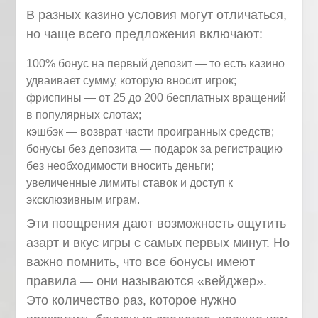
В разных казино условия могут отличаться,
но чаще всего предложения включают:
100% бонус на первый депозит — то есть казино
удваивает сумму, которую вносит игрок;
фриспины — от 25 до 200 бесплатных вращений
в популярных слотах;
кэшбэк — возврат части проигранных средств;
бонусы без депозита — подарок за регистрацию
без необходимости вносить деньги;
увеличенные лимиты ставок и доступ к
эксклюзивным играм.
Эти поощрения дают возможность ощутить
азарт и вкус игры с самых первых минут. Но
важно помнить, что все бонусы имеют
правила — они называются «вейджер».
Это количество раз, которое нужно