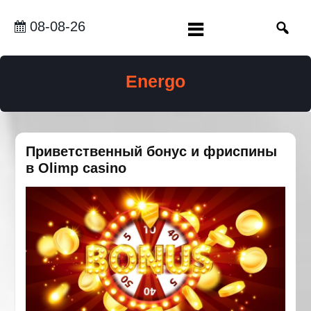
Перейти
до
08-08-26
вмісту
Energo
Приветственный бонус и фриспины
в Olimp casino