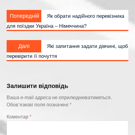
Навігація
Попередній
записів
Попередній
Як обрати надійного перевізника
запис:
для поїздки Україна – Німеччина?
Наступний
Далі
Які запитання задати дівчині, щоб
запис:
перевірити її почуття
Залишити відповідь
Ваша e-mail адреса не оприлюднюватиметься.
Обов’язкові поля позначені
*
Коментар
*