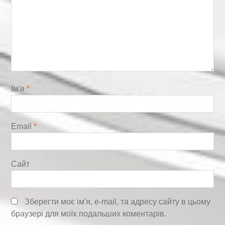
Ім'я
*
Email
*
Сайт
Зберегти моє ім'я, e-mail, та адресу сайту в цьому
браузері для моїх подальших коментарів.