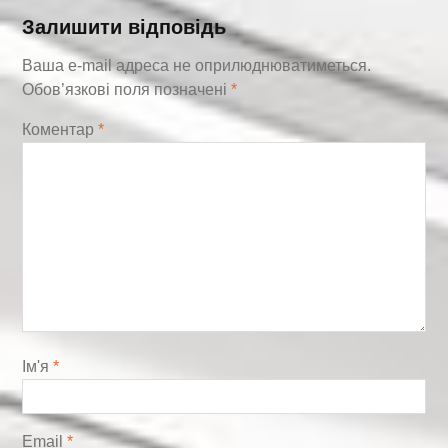
Залишити відповідь
Ваша e-mail адреса не оприлюднюватиметься.
Обов’язкові поля позначені
*
Коментар
*
Ім'я
*
Email
*